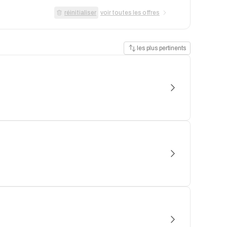
réinitialiser
voir toutes les offres
les plus pertinents