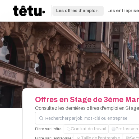
Les offres d'emploi
Les entrepris
Offres
en
Stage
de
3ème
Man
Consultez les dernières offres d'emploi en Stag
Rechercher par job, mot-clé ou entreprise
Contrat de travail
Profession
Filtre sur l'offre :
Taille de l'entreprise
Sec
Filtre sur l'entreprise :