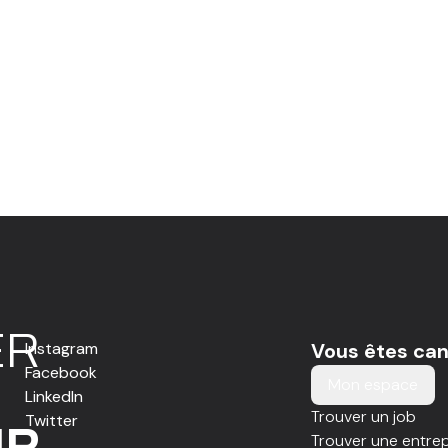
E
R
Instagram
Vous êtes can
Facebook
Mon espace
LinkedIn
Trouver un job
Twitter
IR
Trouver une entrep