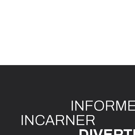
INFO
R
M
I
N
CAR
N
ER
DIVE
R
T