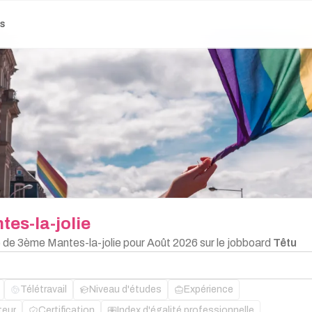
es
tes-la-jolie
e de 3ème Mantes-la-jolie pour Août 2026 sur le jobboard
Têtu
Télétravail
Niveau d'études
Expérience
teur
Certification
Index d'égalité professionnelle