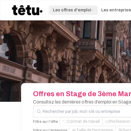
Les offres d'emploi
Les entrepris
Offres
en
Stage
de
3ème
Mar
Consultez les dernières offres d'emploi en Stag
Rechercher par job, mot-clé ou entreprise
Contrat de travail
Profession
Filtre sur l'offre :
Taille de l'entreprise
Sec
Filtre sur l'entreprise :