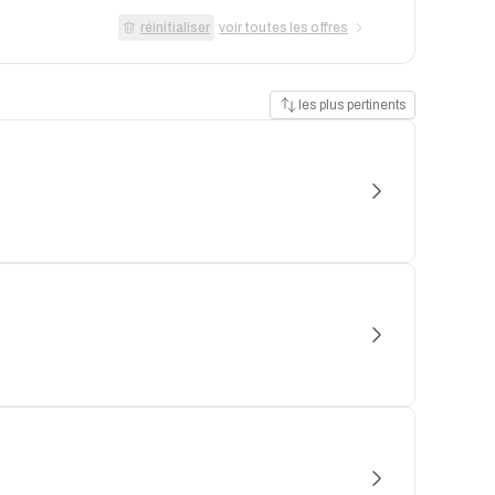
réinitialiser
voir toutes les offres
les plus pertinents