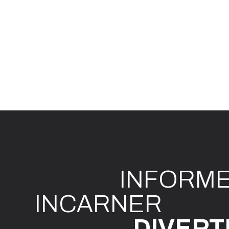
INFO
R
M
I
N
CAR
N
ER
DIVE
R
T