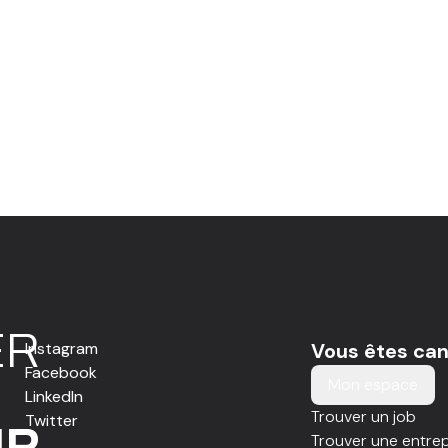
E
R
Instagram
Vous êtes can
Facebook
Mon espace
LinkedIn
Trouver un job
Twitter
IR
Trouver une entrep