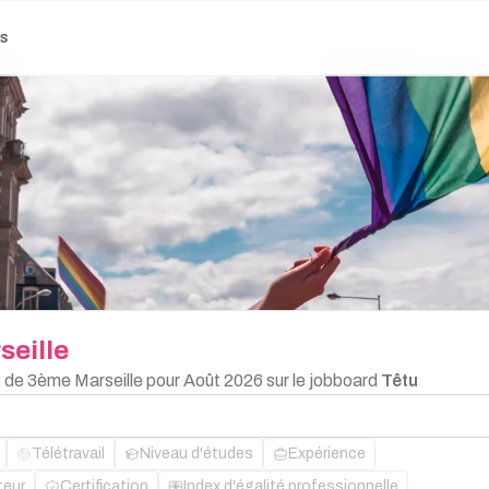
es
seille
e de 3ème Marseille pour Août 2026 sur le jobboard
Têtu
Télétravail
Niveau d'études
Expérience
teur
Certification
Index d'égalité professionnelle