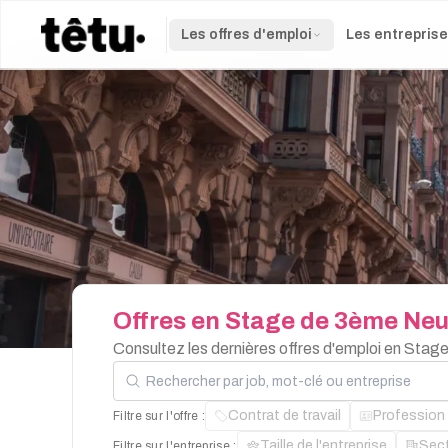
Les offres d'emploi
Les entrepris
Offres
en
Stage
de
3ème
Neu
Consultez les dernières offres d'emploi en Sta
Rechercher par job, mot-clé ou entreprise
Contrat de travail
Profession
Filtre sur l'offre :
Taille de l'entreprise
Sec
Filtre sur l'entreprise :