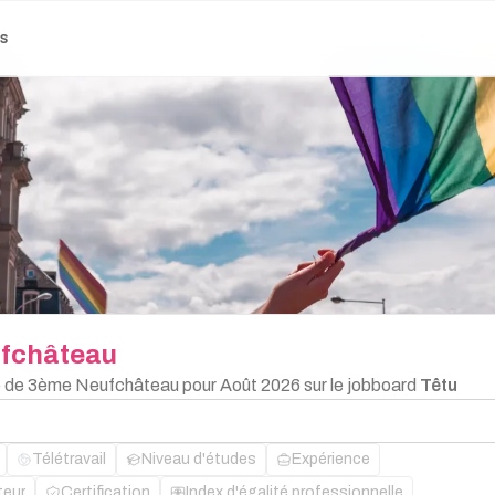
es
fchâteau
ge de 3ème Neufchâteau pour Août 2026 sur le jobboard
Têtu
Télétravail
Niveau d'études
Expérience
teur
Certification
Index d'égalité professionnelle