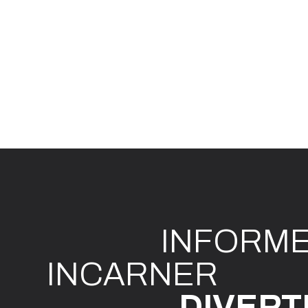
INFO
R
M
I
N
CAR
N
ER
DIVE
R
T