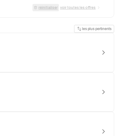
réinitialiser
voir toutes les offres
les plus pertinents