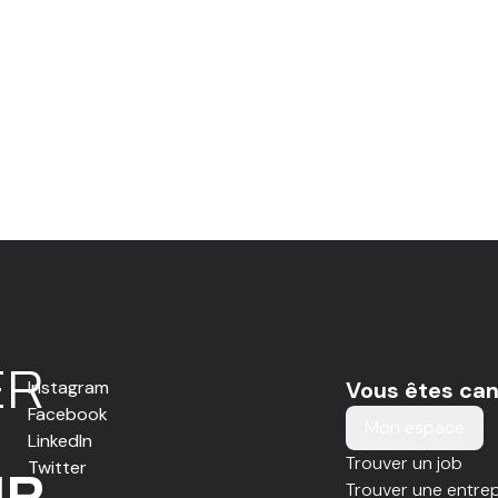
E
R
Instagram
Vous êtes can
Facebook
Mon espace
LinkedIn
Trouver un job
Twitter
IR
Trouver une entrep