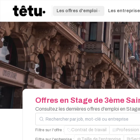
Les offres d'emploi
Les entrepris
Offres
en
Stage
de
3ème
Sai
Consultez les dernières offres d'emploi en Stag
Rechercher par job, mot-clé ou entreprise
Contrat de travail
Profession
Filtre sur l'offre :
Taille de l'entreprise
Sec
Filtre sur l'entreprise :