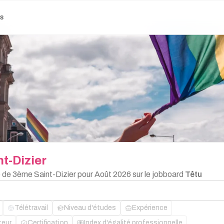
es
nt-Dizier
e de 3ème Saint-Dizier pour Août 2026 sur le jobboard
Têtu
Télétravail
Niveau d'études
Expérience
teur
Certification
Index d'égalité professionnelle