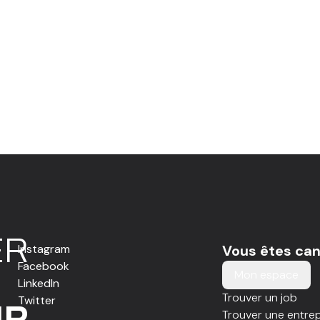
E
R
Instagram
Vous êtes can
Facebook
Mon espace
LinkedIn
Trouver un job
Twitter
IR
Trouver une entrep