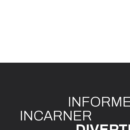
INFO
R
M
I
N
CAR
N
ER
DIVE
R
T