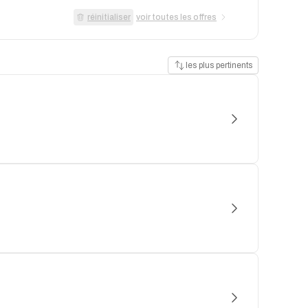
réinitialiser
voir toutes les offres
les plus pertinents