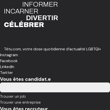
INFO
R
ME
R
I
N
CAR
N
ER
DIVE
R
TIR
CÉLÉBR
E
R
Têtu.com, votre dose quotidienne d’actualité LGBTQI+
Instagram
Facebook
LinkedIn
Twitter
Vous êtes candidat.e
Trouver un job
Trouver une entreprise
Vous êtes recruteur