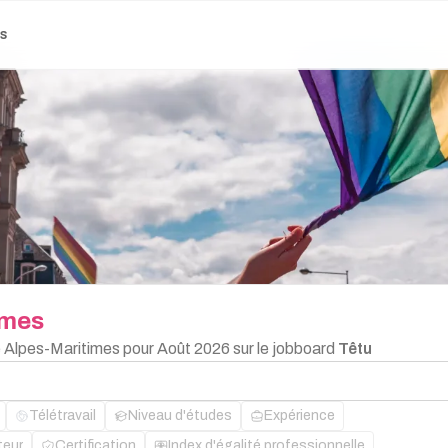
es
imes
e Alpes-Maritimes pour Août 2026 sur le jobboard
Têtu
Télétravail
Niveau d'études
Expérience
teur
Certification
Index d'égalité professionnelle