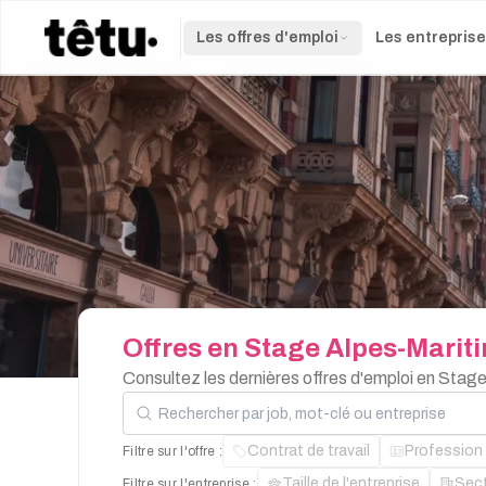
Les offres d'emploi
Les entrepris
Offres
en
Stage
Alpes-Marit
Consultez les dernières offres d'emploi en Stag
Rechercher par job, mot-clé ou entreprise
Contrat de travail
Profession
Filtre sur l'offre :
Taille de l'entreprise
Sec
Filtre sur l'entreprise :