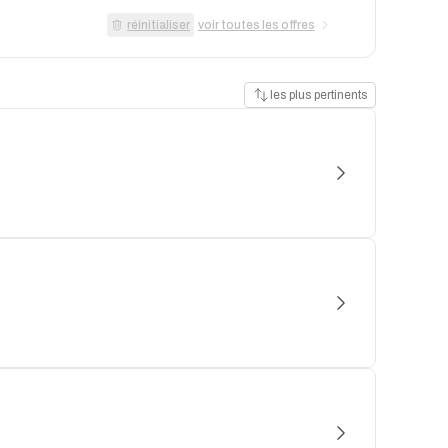
réinitialiser
voir toutes les offres
les plus pertinents