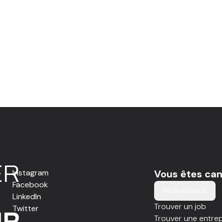
E
R
Instagram
Vous êtes can
Facebook
Mon espace
LinkedIn
Trouver un job
Twitter
IR
Trouver une entrep