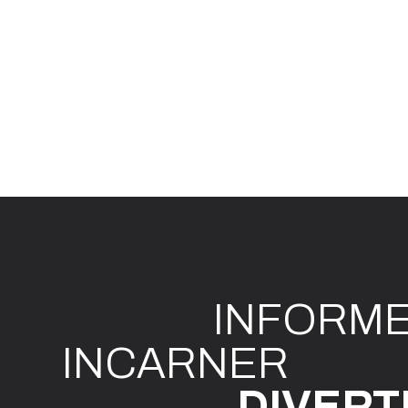
INFO
R
M
I
N
CAR
N
ER
DIVE
R
T