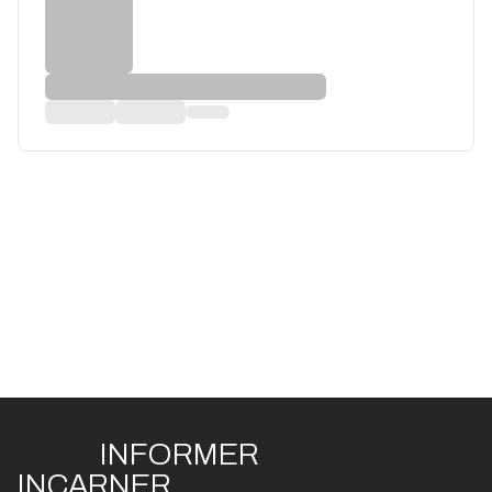
INFO
R
ME
R
I
N
CAR
N
ER