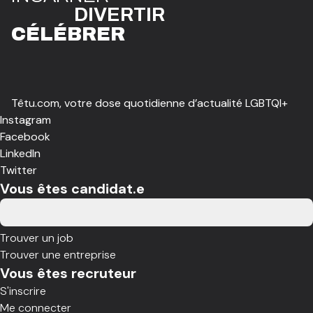
DIVE
R
TIR
CÉLÉBR
E
R
Têtu.com, votre dose quotidienne d’actualité LGBTQI+
Instagram
Facebook
LinkedIn
Twitter
Vous êtes candidat.e
Trouver un job
Trouver une entreprise
Vous êtes recruteur
S'inscrire
Me connecter