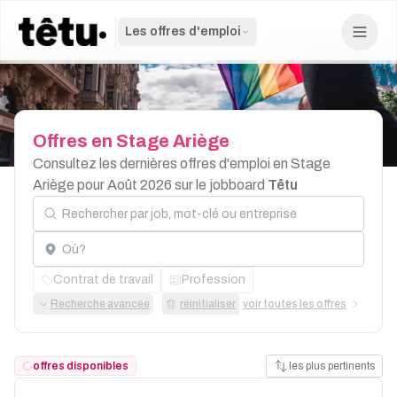
Les offres d'emploi
Offres
en
Stage
Ariège
Consultez les dernières offres d'emploi en Stage
Ariège pour Août 2026 sur le jobboard
Têtu
Rechercher par job, mot-clé ou entreprise
Localisation
Contrat de travail
Profession
Recherche avancée
réinitialiser
voir toutes les offres
offres disponibles
les plus pertinents