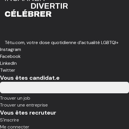
DIVE
R
TIR
CÉLÉBR
E
R
Têtu.com, votre dose quotidienne d’actualité LGBTQI+
Instagram
Facebook
LinkedIn
Twitter
Vous êtes candidat.e
Trouver un job
Trouver une entreprise
Vous êtes recruteur
S'inscrire
Me connecter