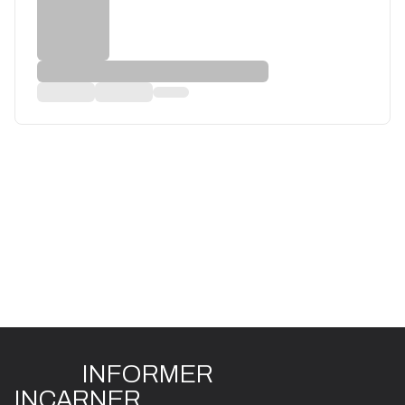
INFO
R
ME
R
I
N
CAR
N
ER