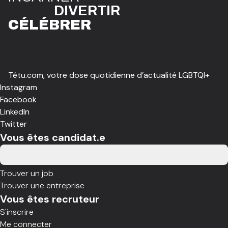
DIVE
R
TIR
CÉLÉBR
E
R
Têtu.com, votre dose quotidienne d’actualité LGBTQI+
Instagram
Facebook
LinkedIn
Twitter
Vous êtes candidat.e
Trouver un job
Trouver une entreprise
Vous êtes recruteur
S'inscrire
Me connecter