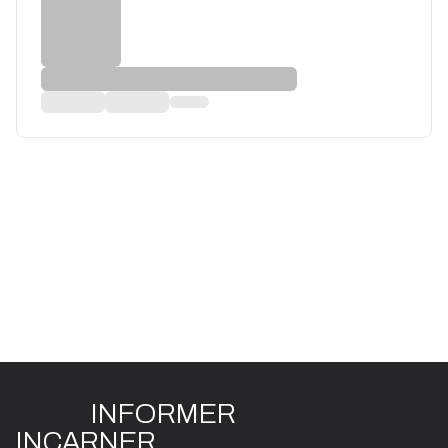
INFO
R
ME
R
I
N
CAR
N
ER