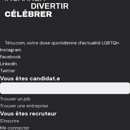
DIVE
R
TIR
CÉLÉBR
E
R
Têtu.com, votre dose quotidienne d’actualité LGBTQI+
Instagram
Facebook
LinkedIn
Twitter
Vous êtes candidat.e
Trouver un job
Trouver une entreprise
Vous êtes recruteur
S'inscrire
Me connecter