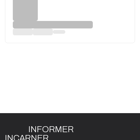
INFO
R
ME
R
I
N
CAR
N
ER