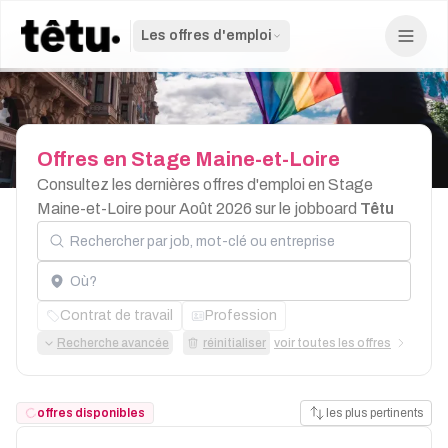
Les offres d'emploi
Offres
en
Stage
Maine-et-Loire
Consultez les dernières offres d'emploi en Stage
Maine-et-Loire pour Août 2026 sur le jobboard
Têtu
Rechercher par job, mot-clé ou entreprise
Localisation
Contrat de travail
Profession
Recherche avancée
réinitialiser
voir toutes les offres
offres disponibles
les plus pertinents