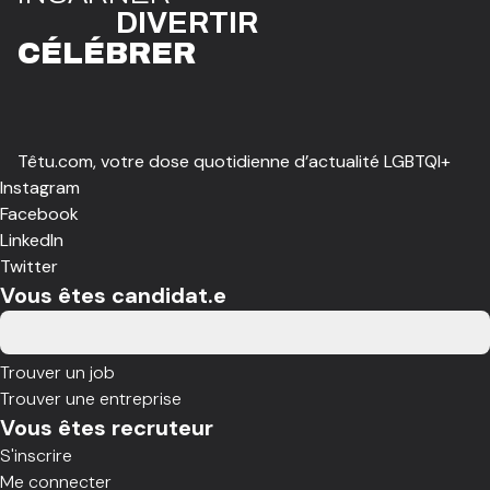
DIVE
R
TIR
CÉLÉBR
E
R
Têtu.com, votre dose quotidienne d’actualité LGBTQI+
Instagram
Facebook
LinkedIn
Twitter
Vous êtes candidat.e
Trouver un job
Trouver une entreprise
Vous êtes recruteur
S'inscrire
Me connecter