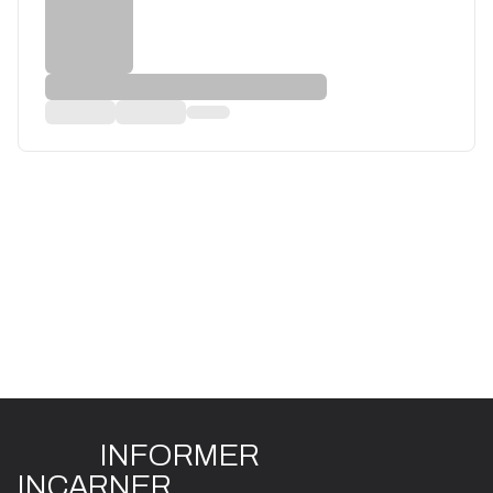
INFO
R
ME
R
I
N
CAR
N
ER