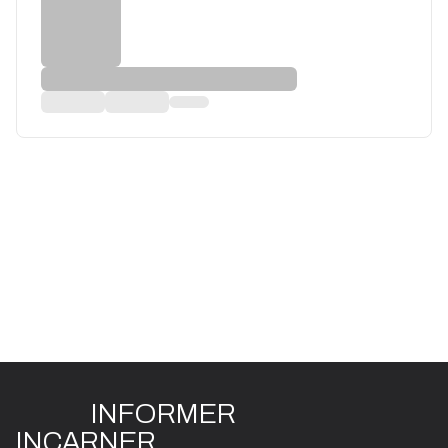
INFO
R
ME
R
I
N
CAR
N
ER