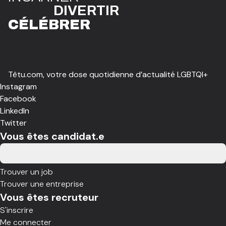
DIVE
R
TIR
CÉLÉBR
E
R
Têtu.com, votre dose quotidienne d’actualité LGBTQI+
Instagram
Facebook
LinkedIn
Twitter
Vous êtes candidat.e
Trouver un job
Trouver une entreprise
Vous êtes recruteur
S'inscrire
Me connecter