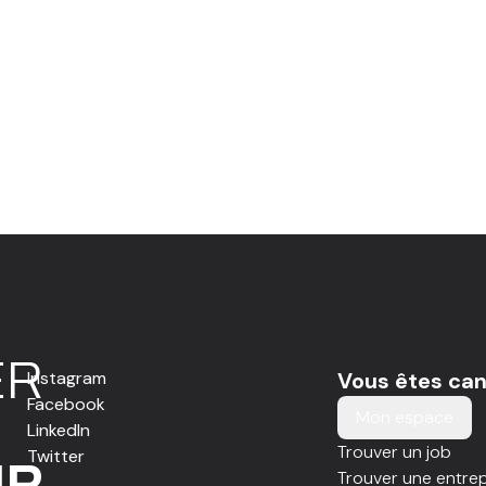
E
R
Instagram
Vous êtes can
Facebook
Mon espace
LinkedIn
Trouver un job
Twitter
IR
Trouver une entrep