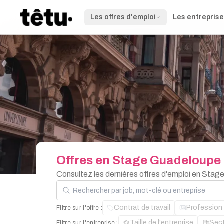
Les offres d'emploi
Les entrepris
Offres
en
Stage
Guadeloupe
Consultez les dernières offres d'emploi en Sta
Rechercher par job, mot-clé ou entreprise
Contrat de travail
Profession
Filtre sur l'offre :
Taille de l'entreprise
Sec
Filtre sur l'entreprise :