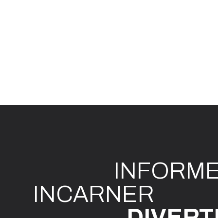
INFO
R
M
I
N
CAR
N
ER
DIVE
R
T