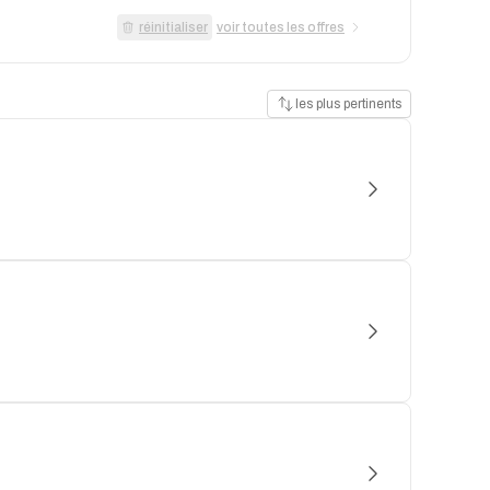
réinitialiser
voir toutes les offres
les plus pertinents