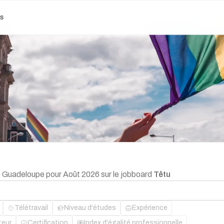
es
ge Guadeloupe pour Août 2026 sur le jobboard
Têtu
Télétravail
Niveau d'études
Expérience
teur
Certification
Index d'égalité professionnelle