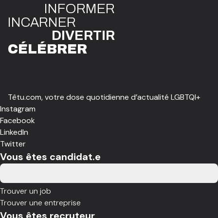
INFO
R
ME
R
I
N
CAR
N
ER
DIVE
R
TIR
CÉLÉBR
E
R
Têtu.com, votre dose quotidienne d’actualité LGBTQI+
Instagram
Facebook
LinkedIn
Twitter
Vous êtes candidat.e
Trouver un job
Trouver une entreprise
Vous êtes recruteur