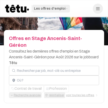
Les offres d'emploi
Offres
en
Stage
Ancenis-Saint-
Géréon
Consultez les dernières offres d'emploi en Stage
Ancenis-Saint-Géréon pour Août 2026 sur le jobboard
Têtu
Rechercher par job, mot-clé ou entreprise
Localisation
Contrat de travail
Profession
Recherche avancée
réinitialiser
voir toutes les offres