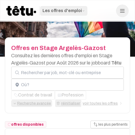
Les offres d'emploi
Offres
en
Stage
Argelès-Gazost
Consultez les dernières offres d'emploi en Stage
Argelès-Gazost pour Août 2026 sur le jobboard
Têtu
Rechercher par job, mot-clé ou entreprise
Localisation
Contrat de travail
Profession
Recherche avancée
réinitialiser
voir toutes les offres
offres disponibles
les plus pertinents