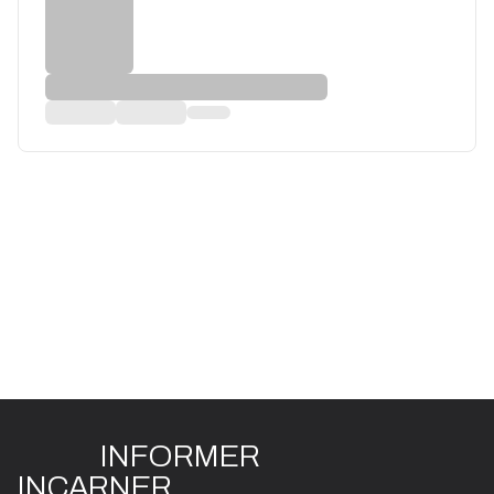
INFO
R
ME
R
I
N
CAR
N
ER