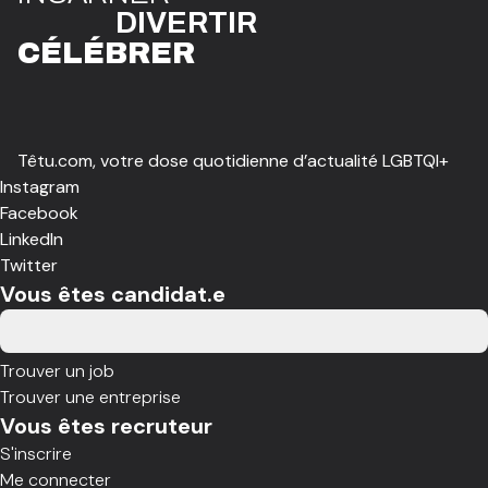
DIVE
R
TIR
CÉLÉBR
E
R
Têtu.com, votre dose quotidienne d’actualité LGBTQI+
Instagram
Facebook
LinkedIn
Twitter
Vous êtes candidat.e
Trouver un job
Trouver une entreprise
Vous êtes recruteur
S'inscrire
Me connecter