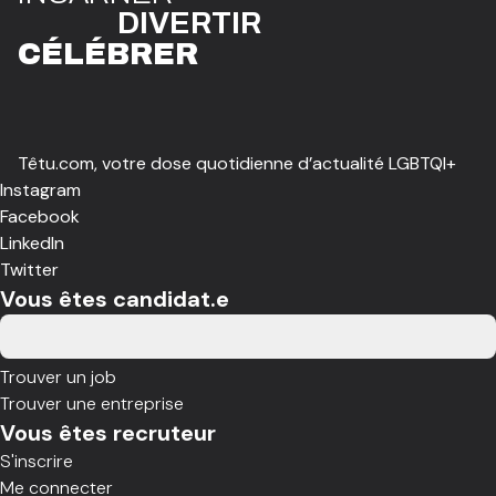
DIVE
R
TIR
CÉLÉBR
E
R
Têtu.com, votre dose quotidienne d’actualité LGBTQI+
Instagram
Facebook
LinkedIn
Twitter
Vous êtes candidat.e
Trouver un job
Trouver une entreprise
Vous êtes recruteur
S'inscrire
Me connecter