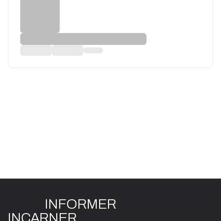
INFO
R
ME
R
I
N
CAR
N
ER