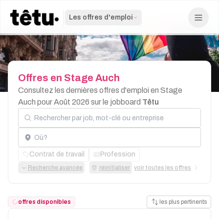
Les offres d'emploi
Offres
en
Stage
Auch
Consultez les dernières offres d'emploi en Stage
Auch pour Août 2026 sur le jobboard
Têtu
Rechercher par job, mot-clé ou entreprise
Localisation
Contrat de travail
Profession
Recherche avancée
réinitialiser
voir toutes les offres
offres disponibles
les plus pertinents