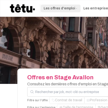
Les offres d'emploi
Les entrepris
Offres
en
Stage
Avallon
Consultez les dernières offres d'emploi en Stag
Rechercher par job, mot-clé ou entreprise
Contrat de travail
Profession
Filtre sur l'offre :
Taille de l'entreprise
Sec
Filtre sur l'entreprise :