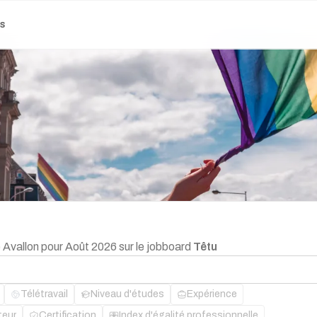
es
e Avallon pour Août 2026 sur le jobboard
Têtu
Télétravail
Niveau d'études
Expérience
teur
Certification
Index d'égalité professionnelle