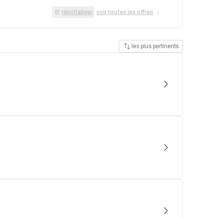
réinitialiser
voir toutes les offres
les plus pertinents