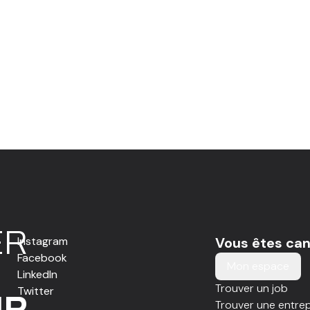
E
R
Instagram
Vous êtes can
Facebook
Mon espace
LinkedIn
Trouver un job
Twitter
IR
Trouver une entrep