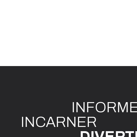
INFO
R
M
I
N
CAR
N
ER
DIVE
R
T