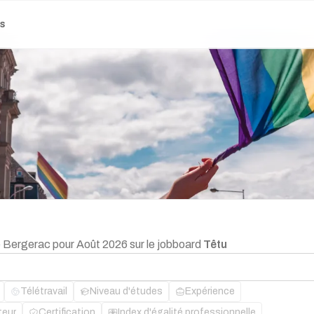
es
e Bergerac pour Août 2026 sur le jobboard
Têtu
Télétravail
Niveau d'études
Expérience
teur
Certification
Index d'égalité professionnelle