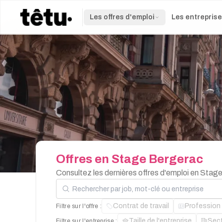
Les offres d'emploi
Les entrepris
Offres
en
Stage
Bergerac
Consultez les dernières offres d'emploi en Stag
Rechercher par job, mot-clé ou entreprise
Contrat de travail
Profession
Filtre sur l'offre :
Taille de l'entreprise
Sec
Filtre sur l'entreprise :