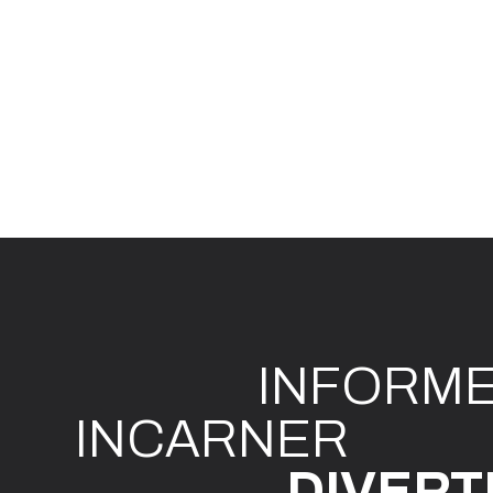
INFO
R
M
I
N
CAR
N
ER
DIVE
R
T