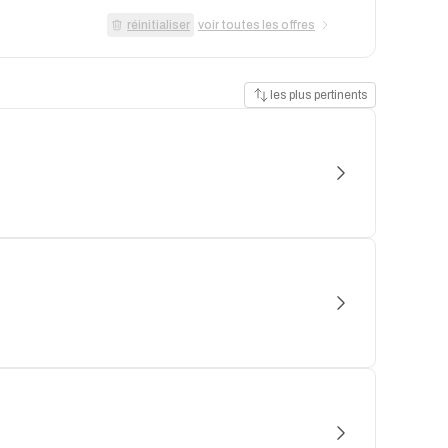
réinitialiser
voir toutes les offres
les plus pertinents