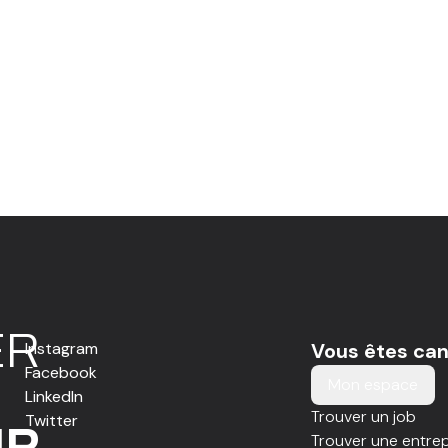
E
R
Instagram
Vous êtes can
Facebook
Mon espace
LinkedIn
Trouver un job
Twitter
IR
Trouver une entrep