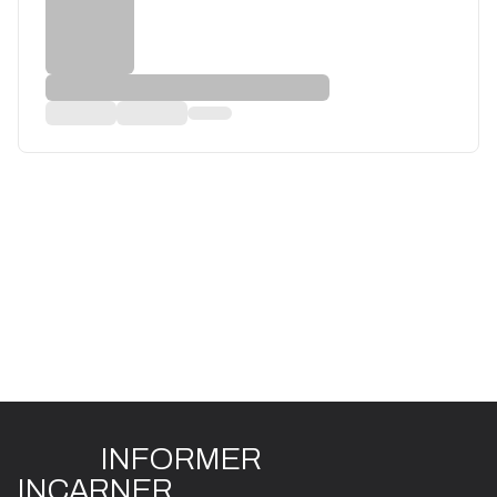
INFO
R
ME
R
I
N
CAR
N
ER