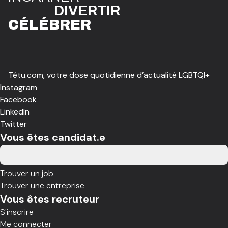
DIVE
R
TIR
CÉLÉBR
E
R
Têtu.com, votre dose quotidienne d’actualité LGBTQI+
Instagram
Facebook
LinkedIn
Twitter
Vous êtes candidat.e
Trouver un job
Trouver une entreprise
Vous êtes recruteur
S'inscrire
Me connecter