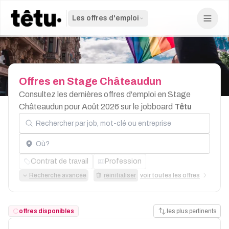
Les offres d'emploi
Offres
en
Stage
Châteaudun
Consultez les dernières offres d'emploi en Stage
Châteaudun pour Août 2026 sur le jobboard
Têtu
Rechercher par job, mot-clé ou entreprise
Localisation
Contrat de travail
Profession
Recherche avancée
réinitialiser
voir toutes les offres
offres disponibles
les plus pertinents