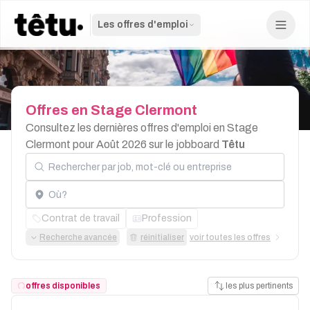
Les offres d'emploi
Offres
en
Stage
Clermont
Consultez les dernières offres d'emploi en Stage
Clermont pour Août 2026 sur le jobboard
Têtu
Rechercher par job, mot-clé ou entreprise
Localisation
Contrat de travail
Profession
Recherche avancée
réinitialiser
voir toutes les offres
offres disponibles
les plus pertinents