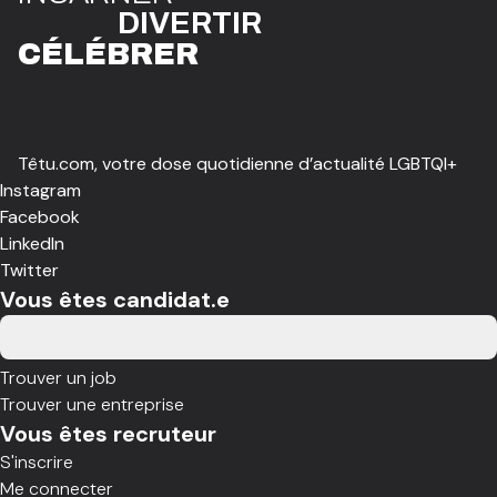
DIVE
R
TIR
CÉLÉBR
E
R
Têtu.com, votre dose quotidienne d’actualité LGBTQI+
Instagram
Facebook
LinkedIn
Twitter
Vous êtes candidat.e
Trouver un job
Trouver une entreprise
Vous êtes recruteur
S'inscrire
Me connecter