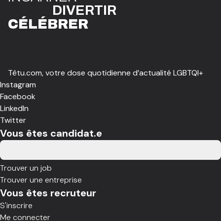
DIVE
R
TIR
CÉLÉBR
E
R
Têtu.com, votre dose quotidienne d’actualité LGBTQI+
Instagram
Facebook
LinkedIn
Twitter
Vous êtes candidat.e
Trouver un job
Trouver une entreprise
Vous êtes recruteur
S'inscrire
Me connecter