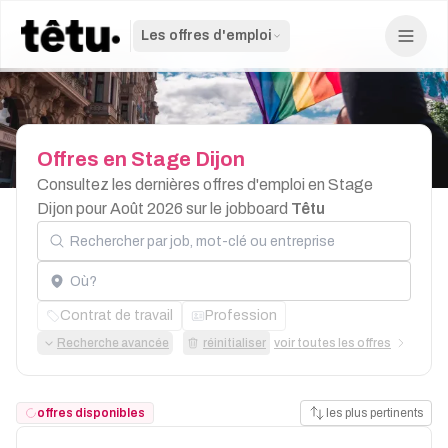
Les offres d'emploi
Offres
en
Stage
Dijon
Consultez les dernières offres d'emploi en Stage
Dijon pour Août 2026 sur le jobboard
Têtu
Rechercher par job, mot-clé ou entreprise
Localisation
Contrat de travail
Profession
Recherche avancée
réinitialiser
voir toutes les offres
offres disponibles
les plus pertinents