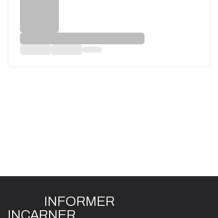
INFO
R
ME
R
I
N
CAR
N
ER