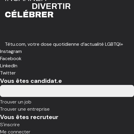
DIVE
R
TIR
CÉLÉBR
E
R
Têtu.com, votre dose quotidienne d’actualité LGBTQI+
Instagram
Facebook
LinkedIn
Twitter
Vous êtes candidat.e
Trouver un job
Trouver une entreprise
Vous êtes recruteur
S'inscrire
Me connecter