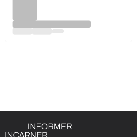
INFO
R
ME
R
I
N
CAR
N
ER