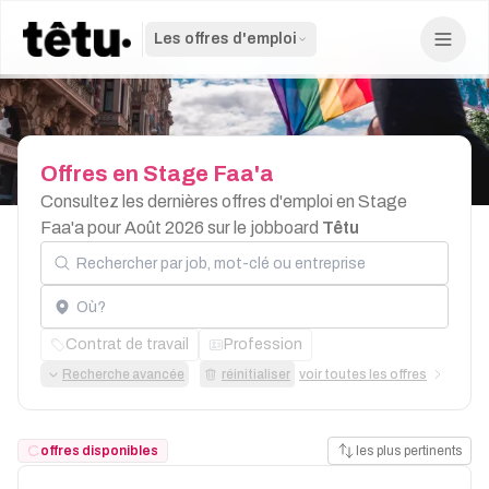
Les offres d'emploi
Offres
en
Stage
Faa'a
Consultez les dernières offres d'emploi en Stage
Faa'a pour Août 2026 sur le jobboard
Têtu
Rechercher par job, mot-clé ou entreprise
Localisation
Contrat de travail
Profession
Recherche avancée
réinitialiser
voir toutes les offres
offres disponibles
les plus pertinents