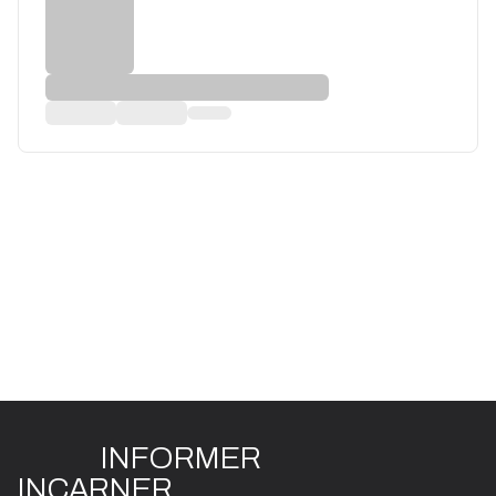
INFO
R
ME
R
I
N
CAR
N
ER