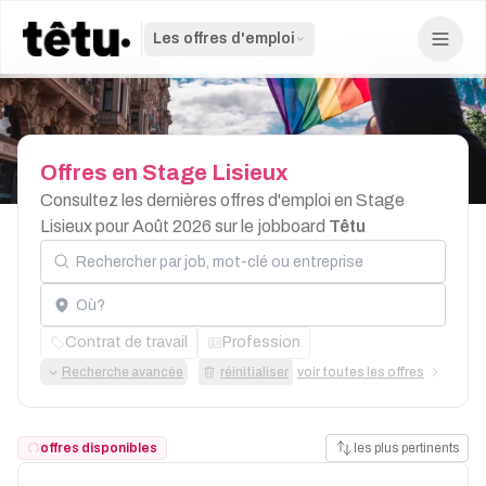
Les offres d'emploi
Offres
en
Stage
Lisieux
Consultez les dernières offres d'emploi en Stage
Lisieux pour Août 2026 sur le jobboard
Têtu
Rechercher par job, mot-clé ou entreprise
Localisation
Contrat de travail
Profession
Recherche avancée
réinitialiser
voir toutes les offres
offres disponibles
les plus pertinents