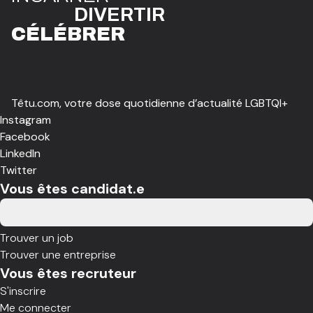
DIVE
R
TIR
CÉLÉBR
E
R
Têtu.com, votre dose quotidienne d’actualité LGBTQI+
Instagram
Facebook
LinkedIn
Twitter
Vous êtes candidat.e
Trouver un job
Trouver une entreprise
Vous êtes recruteur
S'inscrire
Me connecter