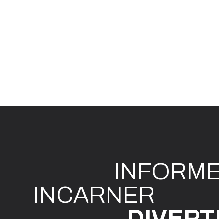
INFO
R
M
I
N
CAR
N
ER
DIVE
R
T