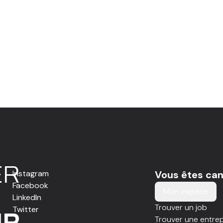
E
R
Instagram
Vous êtes can
Facebook
Mon espace
LinkedIn
Trouver un job
Twitter
IR
Trouver une entrep