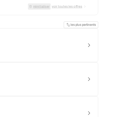
réinitialiser
voir toutes les offres
les plus pertinents