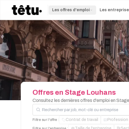
Les offres d'emploi
Les entrepris
Offres
en
Stage
Louhans
Consultez les dernières offres d'emploi en Stag
Rechercher par job, mot-clé ou entreprise
Contrat de travail
Profession
Filtre sur l'offre :
Taille de l'entreprise
Sec
Filtre sur l'entreprise :