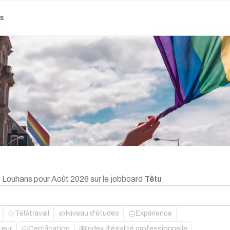
es
e Louhans pour Août 2026 sur le jobboard
Têtu
Télétravail
Niveau d'études
Expérience
teur
Certification
Index d'égalité professionnelle