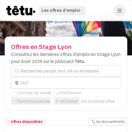
Les offres d'emploi
Offres
en
Stage
Lyon
Consultez les dernières offres d'emploi en Stage Lyon
pour Août 2026 sur le jobboard
Têtu
Rechercher par job, mot-clé ou entreprise
Localisation
Contrat de travail
Profession
Recherche avancée
réinitialiser
voir toutes les offres
offres disponibles
les plus pertinents