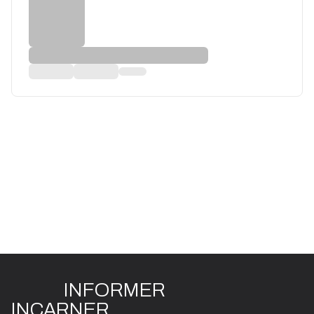
INFO
R
ME
R
I
N
CAR
N
ER