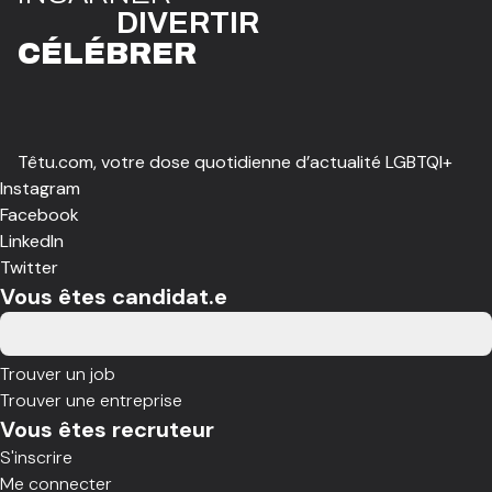
DIVE
R
TIR
CÉLÉBR
E
R
Têtu.com, votre dose quotidienne d’actualité LGBTQI+
Instagram
Facebook
LinkedIn
Twitter
Vous êtes candidat.e
Trouver un job
Trouver une entreprise
Vous êtes recruteur
S'inscrire
Me connecter