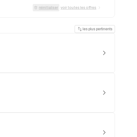
réinitialiser
voir toutes les offres
les plus pertinents