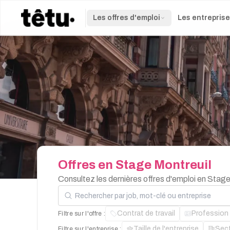
Les offres d'emploi
Les entrepris
Offres
en
Stage
Montreuil
Consultez les dernières offres d'emploi en Stag
Rechercher par job, mot-clé ou entreprise
Contrat de travail
Profession
Filtre sur l'offre :
Taille de l'entreprise
Sec
Filtre sur l'entreprise :