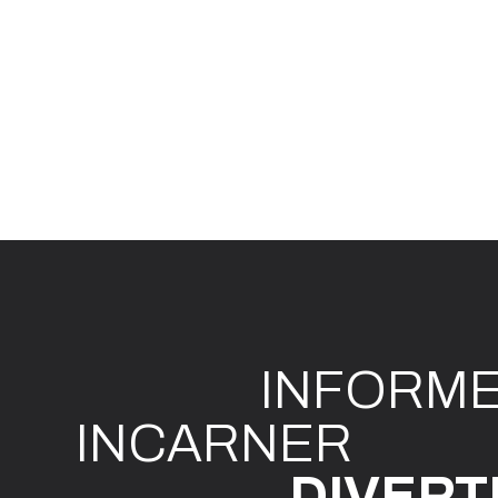
INFO
R
M
I
N
CAR
N
ER
DIVE
R
T