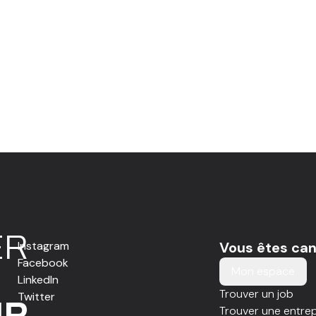
E
R
Instagram
Vous êtes can
Facebook
Mon espace
LinkedIn
Trouver un job
Twitter
IR
Trouver une entrep