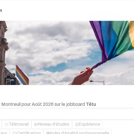
es
e Montreuil pour Août 2026 sur le jobboard
Têtu
Télétravail
Niveau d'études
Expérience
teur
Certification
Index d'égalité professionnelle