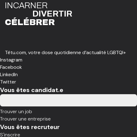
I
N
CAR
N
ER
DIVE
R
TIR
CÉLÉBR
E
R
Têtu.com, votre dose quotidienne d’actualité LGBTQI+
Instagram
Facebook
LinkedIn
Twitter
Vous êtes candidat.e
Trouver un job
Trouver une entreprise
Vous êtes recruteur
S'inscrire