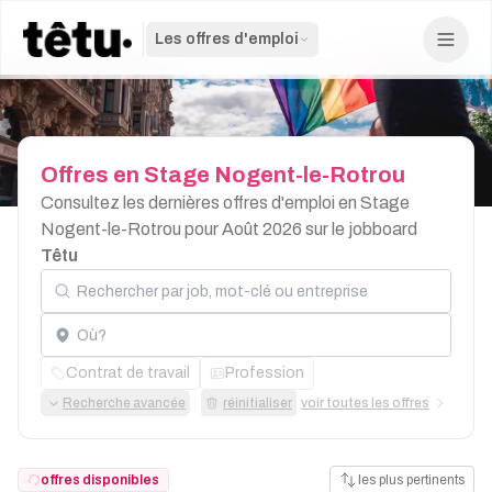
Les offres d'emploi
Offres
en
Stage
Nogent-le-Rotrou
Consultez les dernières offres d'emploi en Stage
Nogent-le-Rotrou pour Août 2026 sur le jobboard
Têtu
Rechercher par job, mot-clé ou entreprise
Localisation
Contrat de travail
Profession
Recherche avancée
réinitialiser
voir toutes les offres
offres disponibles
les plus pertinents