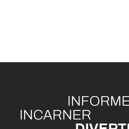
INFO
R
M
I
N
CAR
N
ER
DIVE
R
T