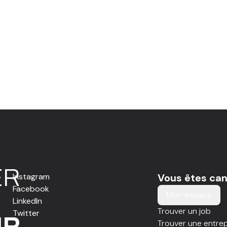
E
R
Instagram
Vous êtes can
Facebook
Mon espace
LinkedIn
Trouver un job
Twitter
IR
Trouver une entrep