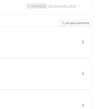
réinitialiser
voir toutes les offres
les plus pertinents