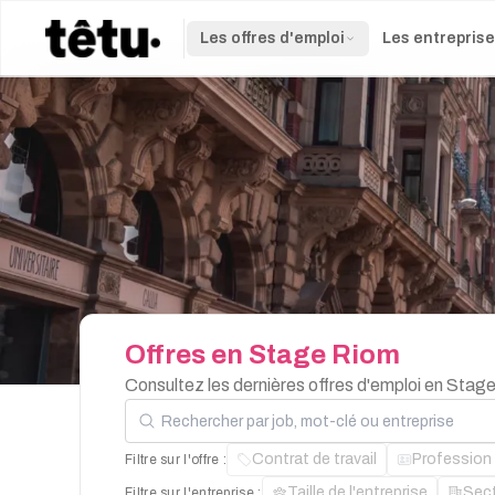
Les offres d'emploi
Les entrepris
Offres
en
Stage
Riom
Consultez les dernières offres d'emploi en Stag
Rechercher par job, mot-clé ou entreprise
Contrat de travail
Profession
Filtre sur l'offre :
Taille de l'entreprise
Sec
Filtre sur l'entreprise :