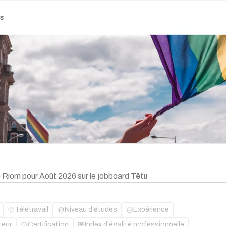
es
e Riom pour Août 2026 sur le jobboard
Têtu
Télétravail
Niveau d'études
Expérience
teur
Certification
Index d'égalité professionnelle