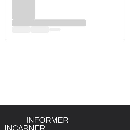
INFO
R
ME
R
I
N
CAR
N
ER