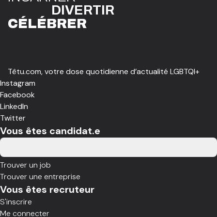
DIVE
R
TIR
CÉLÉBR
E
R
Têtu.com, votre dose quotidienne d’actualité LGBTQI+
Instagram
Facebook
LinkedIn
Twitter
Vous êtes candidat.e
Trouver un job
Trouver une entreprise
Vous êtes recruteur
S'inscrire
Me connecter