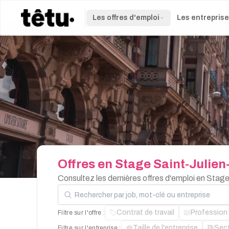
Les offres d'emploi
Les entrepris
Offres
en
Stage
Saint-Julie
Consultez les dernières offres d'emploi en Stag
Rechercher par job, mot-clé ou entreprise
Contrat de travail
Profession
Filtre sur l'offre :
Taille de l'entreprise
Sec
Filtre sur l'entreprise :