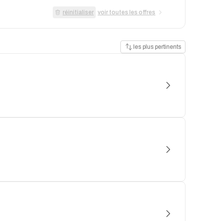
réinitialiser
voir toutes les offres
les plus pertinents