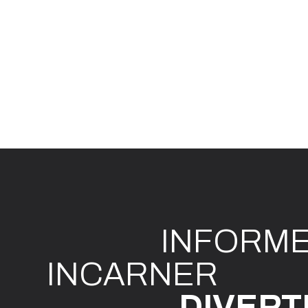
INFO
R
M
I
N
CAR
N
ER
DIVE
R
T