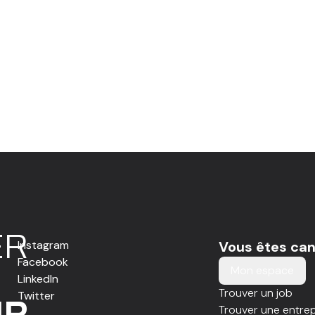
E
R
Instagram
Vous êtes can
Facebook
Mon espace
LinkedIn
Trouver un job
Twitter
IR
Trouver une entrep