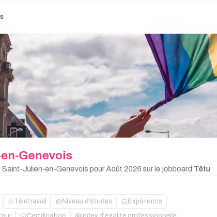
es
n-en-Genevois
e Saint-Julien-en-Genevois pour Août 2026 sur le jobboard
Têtu
Télétravail
Niveau d'études
Expérience
teur
Certification
Index d'égalité professionnelle