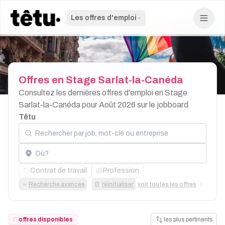
Les offres d'emploi
Offres
en
Stage
Sarlat-la-Canéda
Consultez les dernières offres d'emploi en Stage
Sarlat-la-Canéda pour Août 2026 sur le jobboard
Têtu
Rechercher par job, mot-clé ou entreprise
Localisation
Contrat de travail
Profession
Recherche avancée
réinitialiser
voir toutes les offres
offres disponibles
les plus pertinents