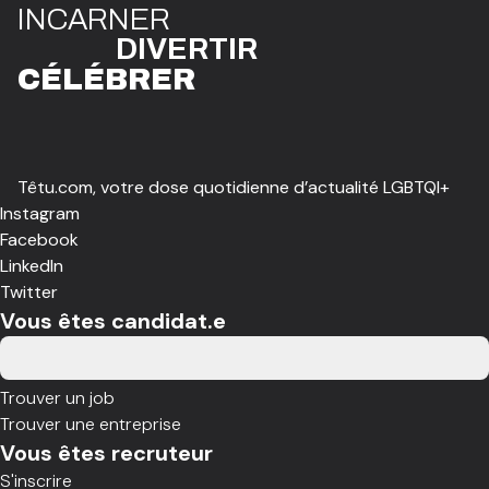
I
N
CAR
N
ER
DIVE
R
TIR
CÉLÉBR
E
R
Têtu.com, votre dose quotidienne d’actualité LGBTQI+
Instagram
Facebook
LinkedIn
Twitter
Vous êtes candidat.e
Trouver un job
Trouver une entreprise
Vous êtes recruteur
S'inscrire