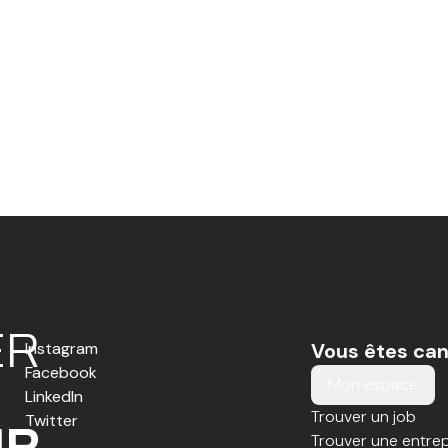
E
R
Instagram
Vous êtes can
Facebook
Mon espace
LinkedIn
Trouver un job
Twitter
IR
Trouver une entrep