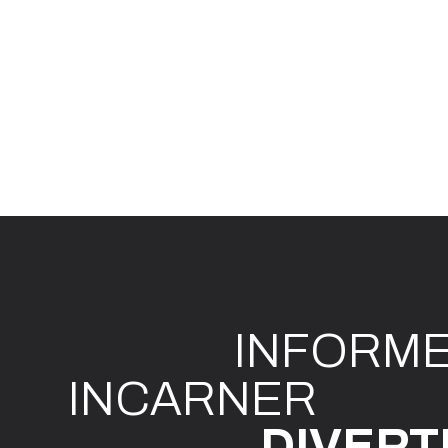
INFO
R
M
I
N
CAR
N
ER
DIVE
R
T