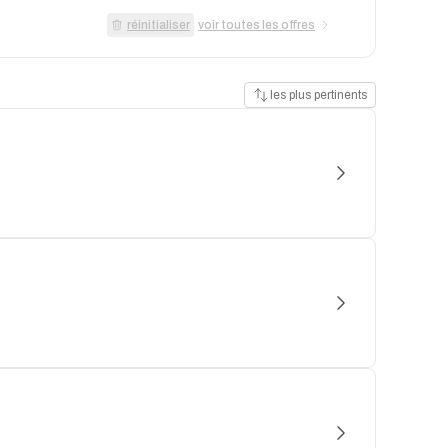
réinitialiser
voir toutes les offres
les plus pertinents