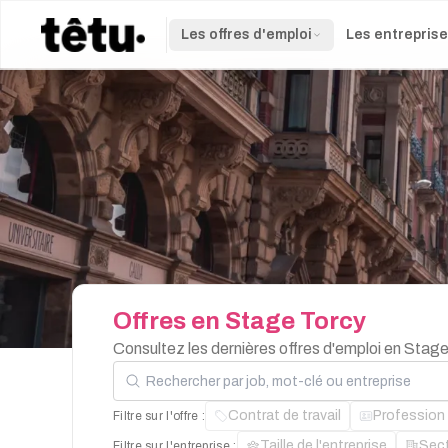
Les offres d'emploi
Les entrepris
Offres
en
Stage
Torcy
Consultez les dernières offres d'emploi en Stag
Rechercher par job, mot-clé ou entreprise
Contrat de travail
Profession
Filtre sur l'offre :
Taille de l'entreprise
Sec
Filtre sur l'entreprise :