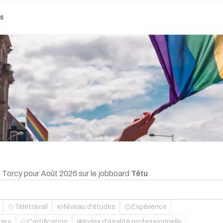
es
e Torcy pour Août 2026 sur le jobboard
Têtu
Télétravail
Niveau d'études
Expérience
teur
Certification
Index d'égalité professionnelle