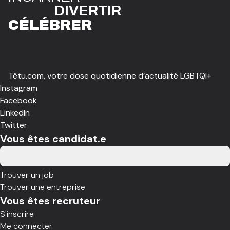
DIVE
R
TIR
CÉLÉBR
E
R
Têtu.com, votre dose quotidienne d’actualité LGBTQI+
Instagram
Facebook
LinkedIn
Twitter
Vous êtes candidat.e
Trouver un job
Trouver une entreprise
Vous êtes recruteur
S'inscrire
Me connecter