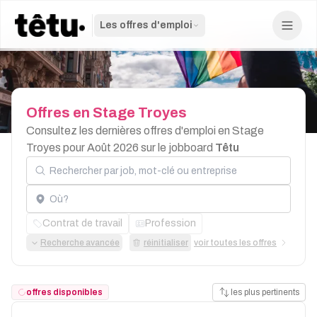
Les offres d'emploi
Offres
en
Stage
Troyes
Consultez les dernières offres d'emploi en Stage
Troyes pour Août 2026 sur le jobboard
Têtu
Rechercher par job, mot-clé ou entreprise
Localisation
Contrat de travail
Profession
Recherche avancée
réinitialiser
voir toutes les offres
offres disponibles
les plus pertinents