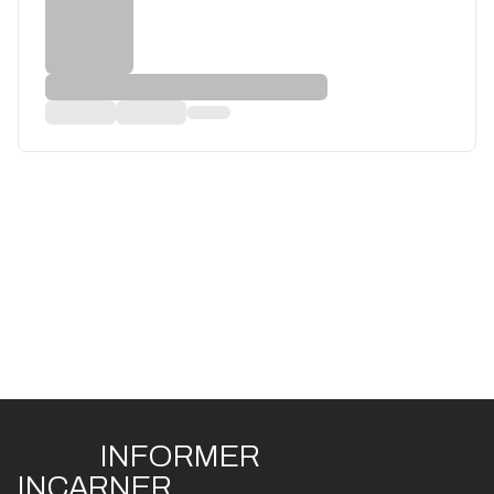
INFO
R
ME
R
I
N
CAR
N
ER