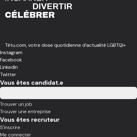
DIVE
R
TIR
CÉLÉBR
E
R
Têtu.com, votre dose quotidienne d’actualité LGBTQI+
Instagram
Facebook
LinkedIn
Twitter
Vous êtes candidat.e
Trouver un job
Trouver une entreprise
Vous êtes recruteur
S'inscrire
Me connecter