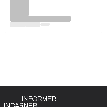
INFO
R
ME
R
I
N
CAR
N
ER