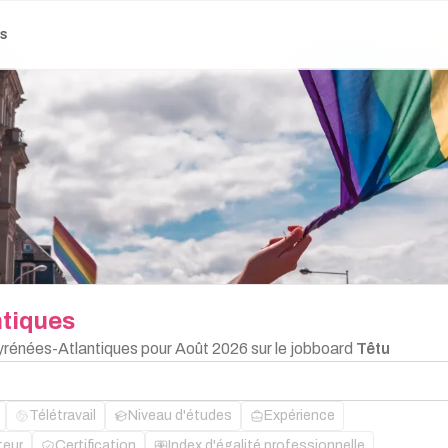
es
tiques
Pyrénées-Atlantiques pour Août 2026 sur le jobboard
Têtu
Télétravail
Niveau d'études
Expérience
teur
Certification
Index d'égalité professionnelle