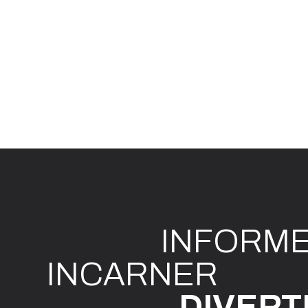
INFO
R
M
I
N
CAR
N
ER
DIVE
R
T