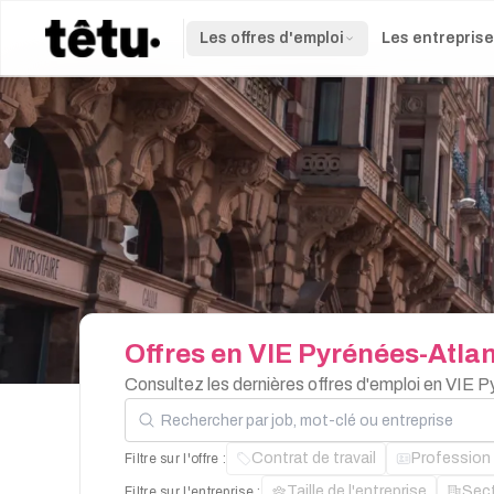
Les offres d'emploi
Les entrepris
Offres
en
VIE
Pyrénées-Atlan
Consultez les dernières offres d'emploi en VIE 
Rechercher par job, mot-clé ou entreprise
Contrat de travail
Profession
Filtre sur l'offre :
Taille de l'entreprise
Sec
Filtre sur l'entreprise :