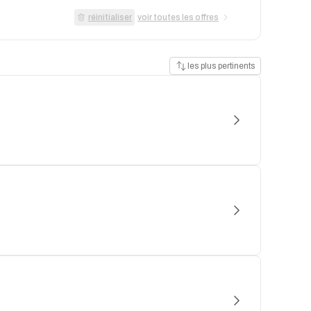
réinitialiser
voir toutes les offres
les plus pertinents