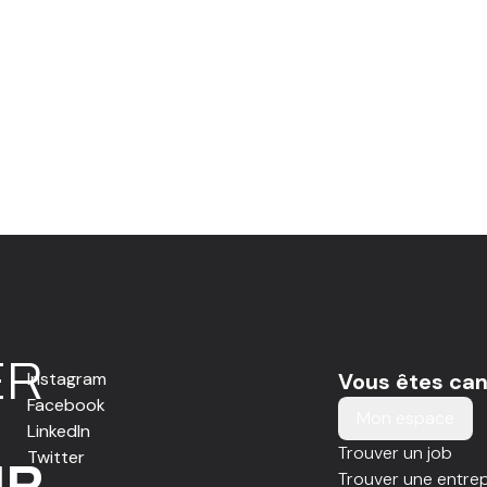
E
R
Instagram
Vous êtes can
Facebook
Mon espace
LinkedIn
Trouver un job
Twitter
IR
Trouver une entrep