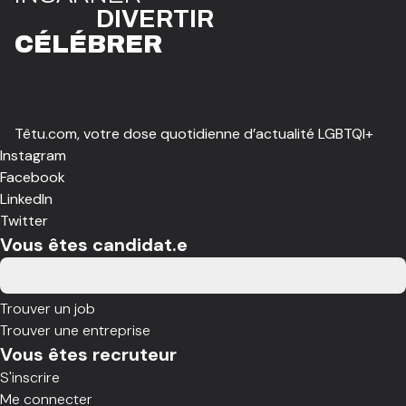
DIVE
R
TIR
CÉLÉBR
E
R
Têtu.com, votre dose quotidienne d’actualité LGBTQI+
Instagram
Facebook
LinkedIn
Twitter
Vous êtes candidat.e
Trouver un job
Trouver une entreprise
Vous êtes recruteur
S'inscrire
Me connecter