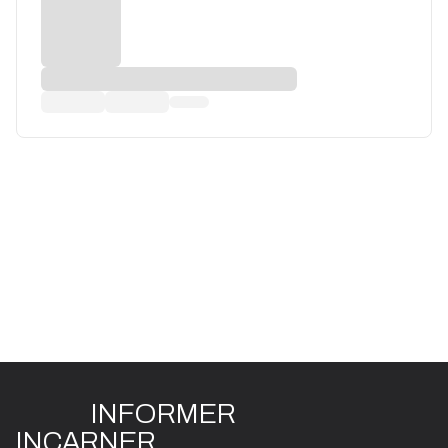
INFO
R
ME
R
I
N
CAR
N
ER