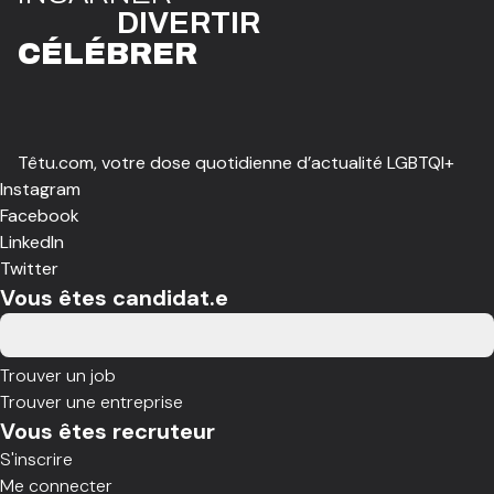
DIVE
R
TIR
CÉLÉBR
E
R
Têtu.com, votre dose quotidienne d’actualité LGBTQI+
Instagram
Facebook
LinkedIn
Twitter
Vous êtes candidat.e
Trouver un job
Trouver une entreprise
Vous êtes recruteur
S'inscrire
Me connecter