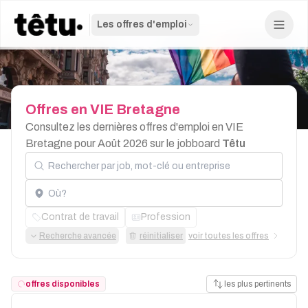
Les offres d'emploi
Offres
en
VIE
Bretagne
Consultez les dernières offres d'emploi en VIE
Bretagne pour Août 2026 sur le jobboard
Têtu
Rechercher par job, mot-clé ou entreprise
Localisation
Contrat de travail
Profession
Recherche avancée
réinitialiser
voir toutes les offres
offres disponibles
les plus pertinents