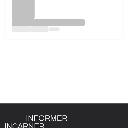
INFO
R
ME
R
I
N
CAR
N
ER