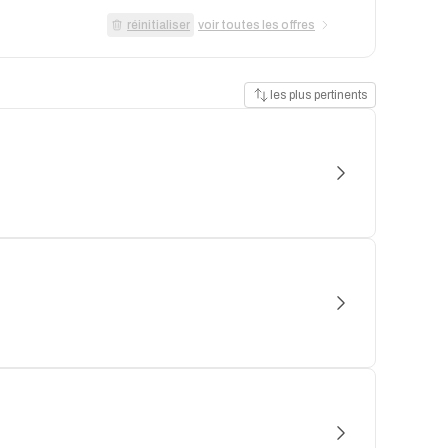
réinitialiser
voir toutes les offres
les plus pertinents