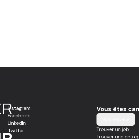
E
R
Instagram
Vous êtes can
Facebook
Mon espace
LinkedIn
Trouver un job
Twitter
IR
Trouver une entrep