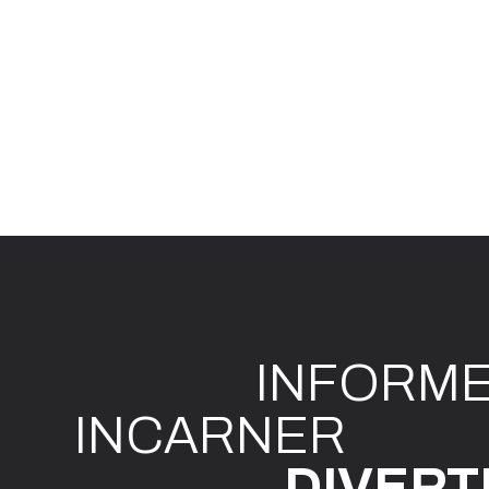
INFO
R
M
I
N
CAR
N
ER
DIVE
R
T