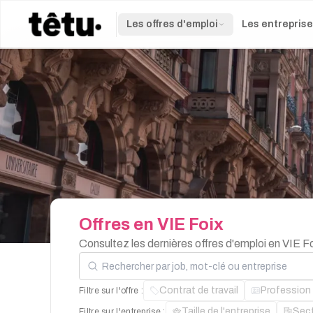
Les offres d'emploi
Les entrepris
Offres
en
VIE
Foix
Consultez les dernières offres d'emploi en VIE F
Rechercher par job, mot-clé ou entreprise
Contrat de travail
Profession
Filtre sur l'offre :
Taille de l'entreprise
Sec
Filtre sur l'entreprise :