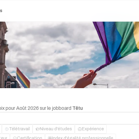
es
oix pour Août 2026 sur le jobboard
Têtu
Télétravail
Niveau d'études
Expérience
teur
Certification
Index d'égalité professionnelle