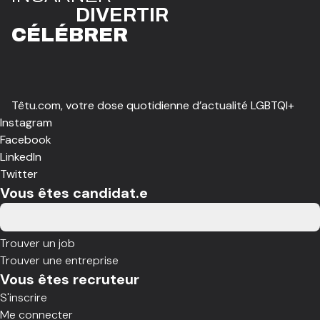
DIVE
R
TIR
CÉLÉBR
E
R
Têtu.com, votre dose quotidienne d’actualité LGBTQI+
Instagram
Facebook
LinkedIn
Twitter
Vous êtes candidat.e
Trouver un job
Trouver une entreprise
Vous êtes recruteur
S'inscrire
Me connecter