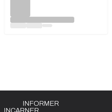
INFO
R
ME
R
I
N
CAR
N
ER