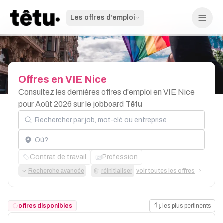
Les offres d'emploi
Offres
en
VIE
Nice
Consultez les dernières offres d'emploi en VIE Nice
pour Août 2026 sur le jobboard
Têtu
Rechercher par job, mot-clé ou entreprise
Localisation
Contrat de travail
Profession
Recherche avancée
réinitialiser
voir toutes les offres
offres disponibles
les plus pertinents