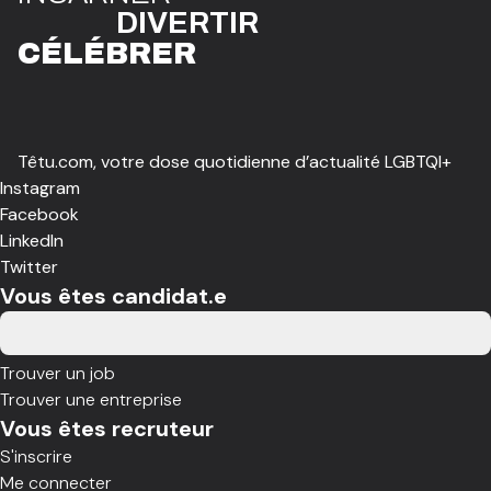
DIVE
R
TIR
CÉLÉBR
E
R
Têtu.com, votre dose quotidienne d’actualité LGBTQI+
Instagram
Facebook
LinkedIn
Twitter
Vous êtes candidat.e
Trouver un job
Trouver une entreprise
Vous êtes recruteur
S'inscrire
Me connecter