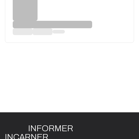
INFO
R
ME
R
I
N
CAR
N
ER