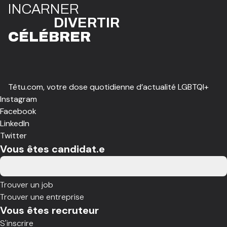
I
N
CAR
N
ER
DIVE
R
TIR
CÉLÉBR
E
R
Têtu.com, votre dose quotidienne d’actualité LGBTQI+
Instagram
Facebook
LinkedIn
Twitter
Vous êtes candidat.e
Trouver un job
Trouver une entreprise
Vous êtes recruteur
S'inscrire