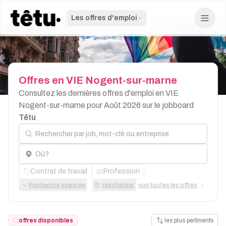
Les offres d'emploi
Offres
en
VIE
Nogent-sur-marne
Consultez les dernières offres d'emploi en VIE
Nogent-sur-marne pour Août 2026 sur le jobboard
Têtu
Rechercher par job, mot-clé ou entreprise
Localisation
Contrat de travail
Profession
Recherche avancée
réinitialiser
voir toutes les offres
offres disponibles
les plus pertinents