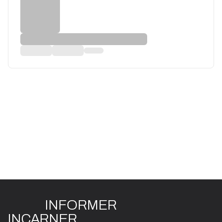
INFO
R
ME
R
I
N
CAR
N
ER