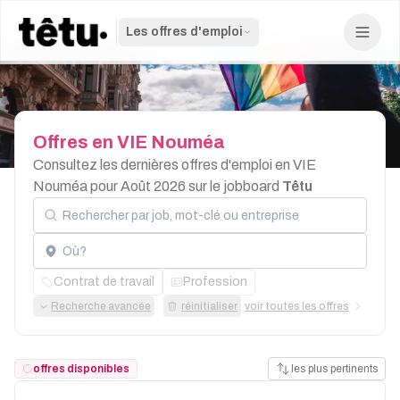
Les offres d'emploi
Offres
en
VIE
Nouméa
Consultez les dernières offres d'emploi en VIE
Nouméa pour Août 2026 sur le jobboard
Têtu
Rechercher par job, mot-clé ou entreprise
Localisation
Contrat de travail
Profession
Recherche avancée
réinitialiser
voir toutes les offres
offres disponibles
les plus pertinents