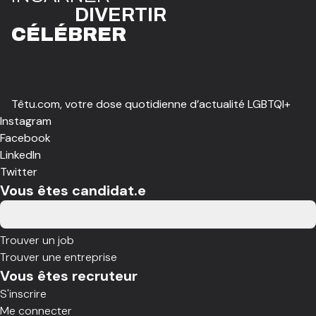
DIVE
R
TIR
CÉLÉBR
E
R
Têtu.com, votre dose quotidienne d’actualité LGBTQI+
Instagram
Facebook
LinkedIn
Twitter
Vous êtes candidat.e
Trouver un job
Trouver une entreprise
Vous êtes recruteur
S'inscrire
Me connecter