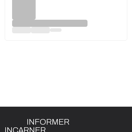
INFO
R
ME
R
I
N
CAR
N
ER