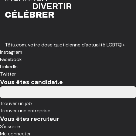
DIVE
R
TIR
CÉLÉBR
E
R
Têtu.com, votre dose quotidienne d’actualité LGBTQI+
Instagram
Facebook
LinkedIn
Twitter
Vous êtes candidat.e
Trouver un job
Trouver une entreprise
Vous êtes recruteur
S'inscrire
Me connecter