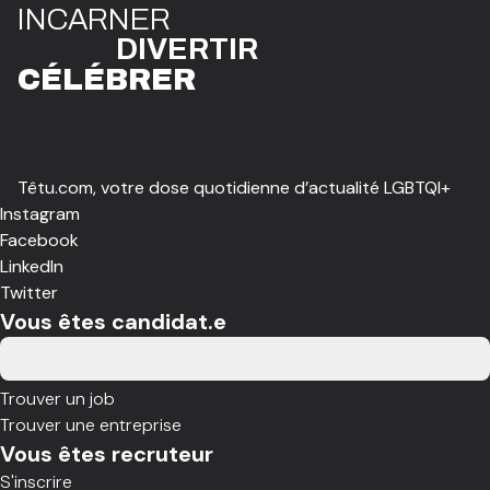
I
N
CAR
N
ER
DIVE
R
TIR
CÉLÉBR
E
R
Têtu.com, votre dose quotidienne d’actualité LGBTQI+
Instagram
Facebook
LinkedIn
Twitter
Vous êtes candidat.e
Trouver un job
Trouver une entreprise
Vous êtes recruteur
S'inscrire