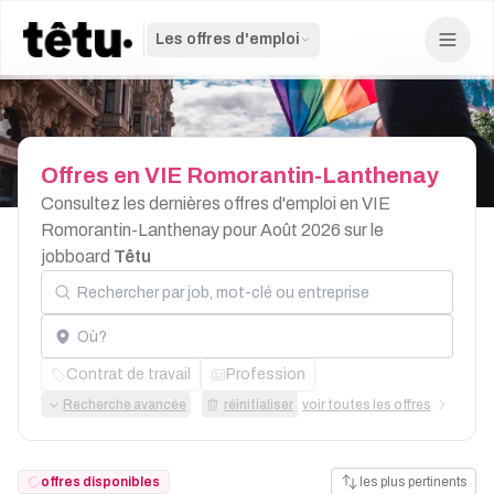
Les offres d'emploi
Offres
en
VIE
Romorantin-Lanthenay
Consultez les dernières offres d'emploi en VIE
Romorantin-Lanthenay pour Août 2026 sur le
jobboard
Têtu
Rechercher par job, mot-clé ou entreprise
Localisation
Contrat de travail
Profession
Recherche avancée
réinitialiser
voir toutes les offres
offres disponibles
les plus pertinents