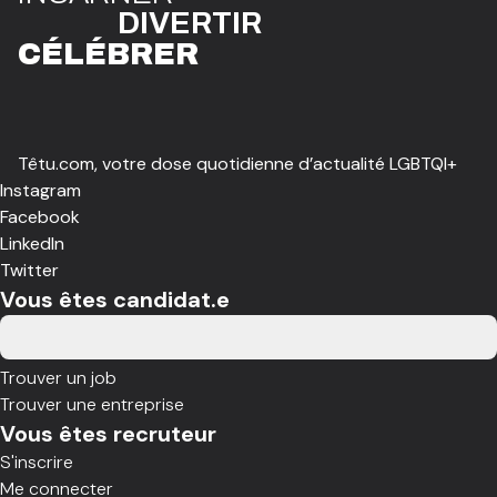
DIVE
R
TIR
CÉLÉBR
E
R
Têtu.com, votre dose quotidienne d’actualité LGBTQI+
Instagram
Facebook
LinkedIn
Twitter
Vous êtes candidat.e
Trouver un job
Trouver une entreprise
Vous êtes recruteur
S'inscrire
Me connecter