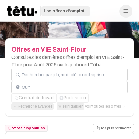
Les offres d'emploi
Offres
en
VIE
Saint-Flour
Consultez les dernières offres d'emploi en VIE Saint-
Flour pour Août 2026 sur le jobboard
Têtu
Rechercher par job, mot-clé ou entreprise
Localisation
Contrat de travail
Profession
Recherche avancée
réinitialiser
voir toutes les offres
offres disponibles
les plus pertinents