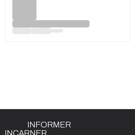
INFO
R
ME
R
I
N
CAR
N
ER