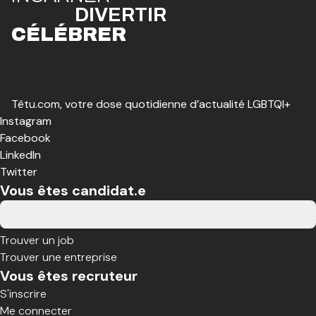
DIVE
R
TIR
CÉLÉBR
E
R
Têtu.com, votre dose quotidienne d’actualité LGBTQI+
Instagram
Facebook
LinkedIn
Twitter
Vous êtes candidat.e
Trouver un job
Trouver une entreprise
Vous êtes recruteur
S'inscrire
Me connecter