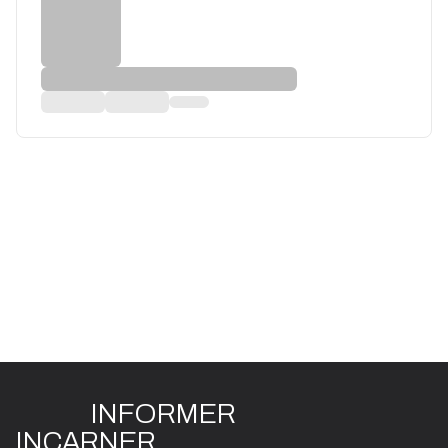
INFO
R
ME
R
I
N
CAR
N
ER