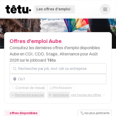
Les offres d'emploi
Offres
d'emploi
Aube
Consultez les dernières offres d'emploi disponibles
Aube en CDI, CDD, Stage, Alternance pour Août
2026 sur le jobboard
Têtu
.
Rechercher par job, mot-clé ou entreprise
Localisation
Contrat de travail
Profession
Recherche avancée
réinitialiser
voir toutes les offres
offres disponibles
les plus pertinents