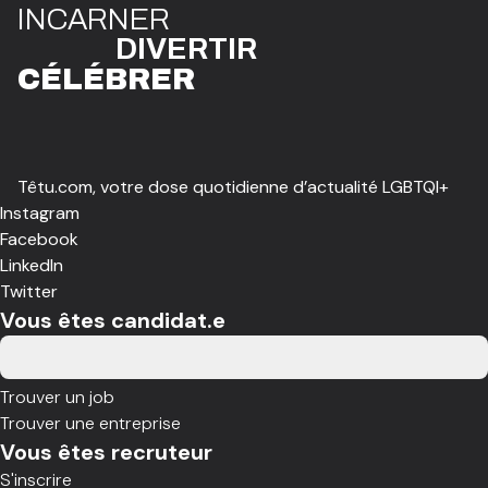
I
N
CAR
N
ER
DIVE
R
TIR
CÉLÉBR
E
R
Têtu.com, votre dose quotidienne d’actualité LGBTQI+
Instagram
Facebook
LinkedIn
Twitter
Vous êtes candidat.e
Trouver un job
Trouver une entreprise
Vous êtes recruteur
S'inscrire