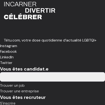
I
N
CAR
N
ER
DIVE
R
TIR
CÉLÉBR
E
R
Têtu.com, votre dose quotidienne d’actualité LGBTQI+
Instagram
Facebook
LinkedIn
Twitter
Vous êtes candidat.e
Trouver un job
Trouver une entreprise
Vous êtes recruteur
S'inscrire