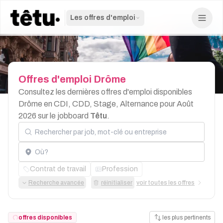
Les offres d'emploi
Offres
d'emploi
Drôme
Consultez les dernières offres d'emploi disponibles
Drôme en CDI, CDD, Stage, Alternance pour Août
2026 sur le jobboard
Têtu
.
Rechercher par job, mot-clé ou entreprise
Localisation
Contrat de travail
Profession
Recherche avancée
réinitialiser
voir toutes les offres
offres disponibles
les plus pertinents