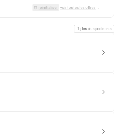
réinitialiser
voir toutes les offres
les plus pertinents