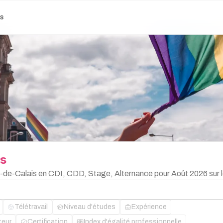
es
is
-de-Calais en CDI, CDD, Stage, Alternance pour Août 2026 sur 
Télétravail
Niveau d'études
Expérience
teur
Certification
Index d'égalité professionnelle