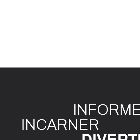
INFO
R
M
I
N
CAR
N
ER
DIVE
R
T