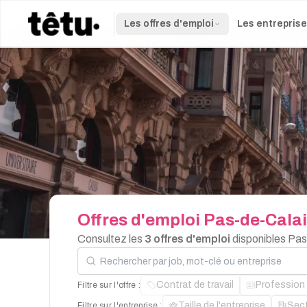
Les offres d'emploi
Les entrepris
Offres
d'emploi
Pas-de-Cala
Consultez les
3 offres d'emploi
disponibles Pas
Rechercher par job, mot-clé ou entreprise
Contrat de travail
Profession
Filtre sur l'offre :
Taille de l'entreprise
Sec
Filtre sur l'entreprise :