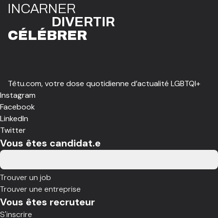
I
N
CAR
N
ER
DIVE
R
TIR
CÉLÉBR
E
R
Têtu.com, votre dose quotidienne d’actualité LGBTQI+
Instagram
Facebook
LinkedIn
Twitter
Vous êtes candidat.e
Trouver un job
Trouver une entreprise
Vous êtes recruteur
S'inscrire